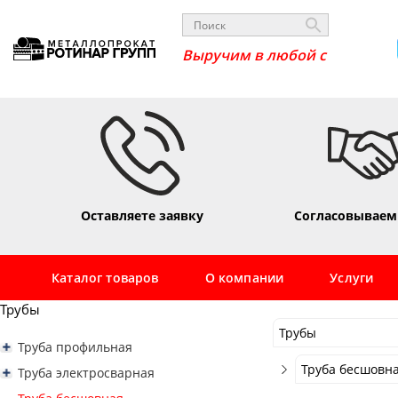
Выручим в л
Оставляете заявку
Согласовываем
Каталог товаров
О компании
Услуги
Трубы
Трубы
Труба профильная
Трубы
Труба профильная квадратная
Труба бесшовна
Труба электросварная
Труба профильная 10х10
Сортовой
Труба профильная прямоугольная
Труба электросварная 16
Труба бесшовна