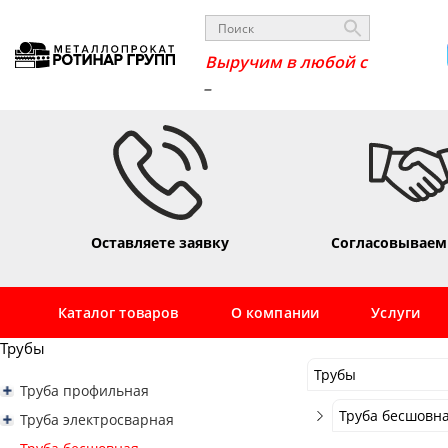
_
В
Оставляете заявку
Согласовываем
Каталог товаров
О компании
Услуги
Трубы
Трубы
Труба профильная
Трубы
Труба профильная квадратная
Труба бесшовна
Труба электросварная
Труба профильная 10х10
Сортовой
Труба профильная прямоугольная
Труба электросварная 16
Труба бесшовна