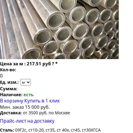
Труба бесшовная 24
Труба бесшовная 25
Труба бесшовная 26
Труба бесшовная 27
Труба бесшовная 28
Труба бесшовная 30
Труба бесшовная 32
Цена за
м
:
217.51 руб
?
*
Труба бесшовная 34
Кол-во:
Труба бесшовная 35
Ед. изм.:
Труба бесшовная 36
Сумма:
Наличие:
есть
Труба бесшовная 38
В корзину
Купить в 1 клик
Труба бесшовная 40
Мин. заказ 15 000 руб.
Доставка:
от 3500 руб. по Москве
Труба бесшовная 42
Прайс-лист на доставку
Труба бесшовная 45
Сталь:
09Г2с, ст10-20, ст35, ст 40х, ст45, ст30ХГСА
Труба бесшовная 48