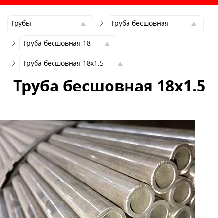
Трубы
Труба бесшовная
Трубы
Труба бесшовная
Труба бесшовная 18
Сортовой
Труба профильная
Труба бесшовная 18
металлопрокат
Труба бесшовная 18х1.5
Труба электросварная
Труба бесшовная 6
Стальная сварная
Труба бесшовная 18х1.5
Труба бесшовная 18х1.5
Труба водогазопроводная
сетка
Труба бесшовная 8
ВГП
Труба бесшовная 18х2
Листы стальные
Труба бесшовная 10
Труба оцинкованная
Труба бесшовная 18х2.5
Металл Б/У
Труба бесшовная 12
Труба в ППУ изоляции
Труба бесшовная 18х3
Производство
Труба бесшовная 14
Труба бесшовная 18х3.5
металлоизделий на
Труба бесшовная 15
заказ
Труба бесшовная 18х4
Труба бесшовная 16
Услуги
Труба бесшовная 18х5
Труба бесшовная 20
Труба бесшовная 21
Труба бесшовная 22