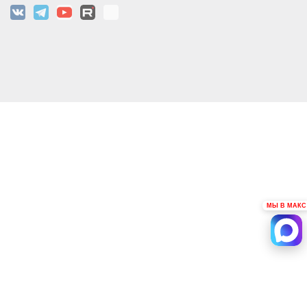
МЫ В МАКС