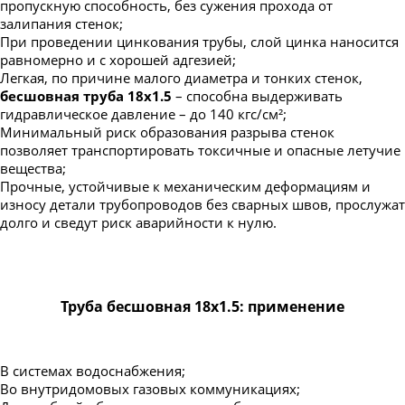
пропускную способность, без сужения прохода от
Труба бесшовная 550
залипания стенок;
При проведении цинкования трубы, слой цинка наносится
равномерно и с хорошей адгезией;
Легкая, по причине малого диаметра и тонких стенок,
бесшовная труба 18х1.5
– способна выдерживать
гидравлическое давление – до 140 кгс/см²;
Минимальный риск образования разрыва стенок
позволяет транспортировать токсичные и опасные летучие
вещества;
Прочные, устойчивые к механическим деформациям и
износу детали трубопроводов без сварных швов, прослужат
долго и сведут риск аварийности к нулю.
Труба бесшовная 18х1.5: применение
В системах водоснабжения;
Во внутридомовых газовых коммуникациях;