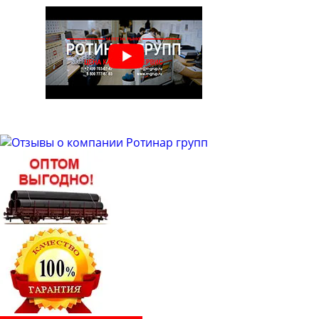
Труба бесшовная 50
Труба бесшовная 51
Труба бесшовная 53
Труба бесшовная 54
Труба бесшовная 57
Труба бесшовная 60
Труба бесшовная 63
Труба бесшовная 63.5
Труба бесшовная 65
Труба бесшовная 68
Труба бесшовная 70
Труба бесшовная 73
Труба бесшовная 76
Труба бесшовная 83