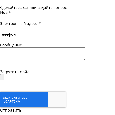
Сделайте заказ или задайте вопрос
Имя
*
Электронный адрес
*
Телефон
Сообщение
Загрузить файл