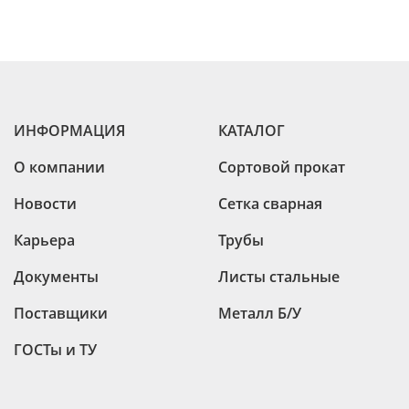
ИНФОРМАЦИЯ
КАТАЛОГ
О компании
Сортовой прокат
Новости
Сетка сварная
Карьера
Трубы
Документы
Листы стальные
Поставщики
Металл Б/У
ГОСТы и ТУ