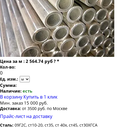
Труба бесшовная 22
Труба бесшовная 159х20
Труба бесшовная 24
Труба бесшовная 159х22
Труба бесшовная 25
Труба бесшовная 159х25
Труба бесшовная 26
Труба бесшовная 159х28
Труба бесшовная 27
Труба бесшовная 159х30
Труба бесшовная 28
Труба бесшовная 159х32
Труба бесшовная 30
Труба бесшовная 159х36
Цена за
м
:
2 564.74 руб
?
*
Труба бесшовная 32
Кол-во:
Труба бесшовная 159х40
Труба бесшовная 34
Ед. изм.:
Труба бесшовная 35
Сумма:
Наличие:
есть
Труба бесшовная 36
В корзину
Купить в 1 клик
Труба бесшовная 38
Мин. заказ 15 000 руб.
Доставка:
от 3500 руб. по Москве
Труба бесшовная 40
Прайс-лист на доставку
Труба бесшовная 42
Сталь:
09Г2С, ст10-20, ст35, ст 40х, ст45, ст30ХГСА
Труба бесшовная 45