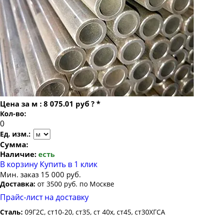
Труба бесшовная 22
Труба бесшовная 159х20
Труба бесшовная 24
Труба бесшовная 159х22
Труба бесшовная 25
Труба бесшовная 159х25
Труба бесшовная 26
Труба бесшовная 159х28
Труба бесшовная 27
Труба бесшовная 159х30
Труба бесшовная 28
Труба бесшовная 159х32
Труба бесшовная 30
Труба бесшовная 159х36
Цена за
м
:
8 075.01 руб
?
*
Труба бесшовная 32
Кол-во:
Труба бесшовная 159х40
Труба бесшовная 34
Ед. изм.:
Труба бесшовная 35
Сумма:
Наличие:
есть
Труба бесшовная 36
В корзину
Купить в 1 клик
Труба бесшовная 38
Мин. заказ 15 000 руб.
Доставка:
от 3500 руб. по Москве
Труба бесшовная 40
Прайс-лист на доставку
Труба бесшовная 42
Сталь:
09Г2С, ст10-20, ст35, ст 40х, ст45, ст30ХГСА
Труба бесшовная 45