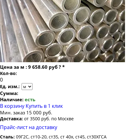
Труба бесшовная 22
Труба бесшовная 152х25
Труба бесшовная 24
Труба бесшовная 152х28
Труба бесшовная 25
Труба бесшовная 152х30
Труба бесшовная 26
Труба бесшовная 152х32
Труба бесшовная 27
Труба бесшовная 152х36
Труба бесшовная 28
Труба бесшовная 152х40
Труба бесшовная 30
Цена за
м
:
9 658.60 руб
?
*
Труба бесшовная 32
Кол-во:
Труба бесшовная 34
Ед. изм.:
Труба бесшовная 35
Сумма:
Наличие:
есть
Труба бесшовная 36
В корзину
Купить в 1 клик
Труба бесшовная 38
Мин. заказ 15 000 руб.
Доставка:
от 3500 руб. по Москве
Труба бесшовная 40
Прайс-лист на доставку
Труба бесшовная 42
Сталь:
09Г2С, ст10-20, ст35, ст 40х, ст45, ст30ХГСА
Труба бесшовная 45