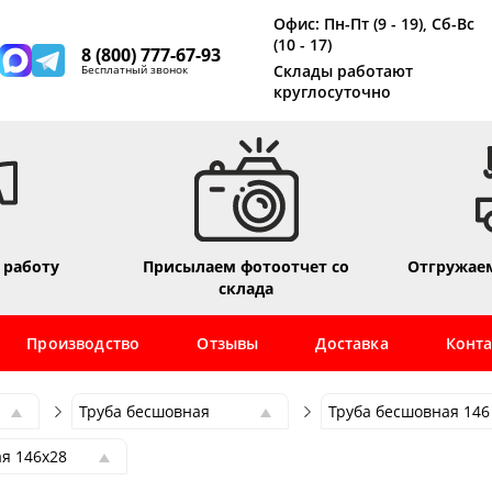
Офис: Пн-Пт (9 - 19), Сб-Вс
(10 - 17)
8 (800) 777-67-93
Склады работают
Бесплатный звонок
круглосуточно
 работу
Присылаем фотоотчет со
Отгружаем
склада
Производство
Отзывы
Доставка
Конт
Труба бесшовная
Труба бесшовная 146
Труба бесшовная
Труба бесшовная 146
я 146х28
Труба профильная
Труба бесшовная 6
я 146х5