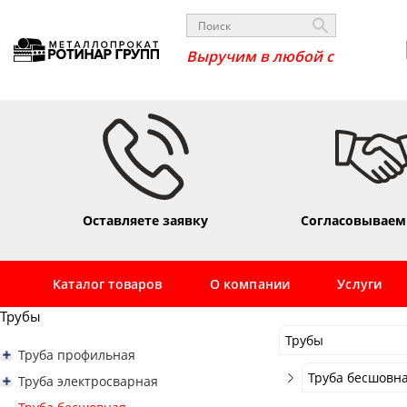
_
Оставляете заявку
Согласовываем
Каталог товаров
О компании
Услуги
Трубы
Трубы
Труба профильная
Трубы
Труба профильная квадратная
Труба бесшовна
Труба электросварная
Труба профильная 10х10
Сортовой
Труба профильная прямоугольная
Труба электросварная 16
Труба бесшовна