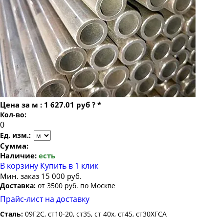
Труба бесшовная 22
Труба бесшовная 140х24
Труба бесшовная 24
Труба бесшовная 140х25
Труба бесшовная 25
Труба бесшовная 140х28
Труба бесшовная 26
Труба бесшовная 140х30
Труба бесшовная 27
Труба бесшовная 140х32
Труба бесшовная 28
Труба бесшовная 140х36
Труба бесшовная 30
Цена за
м
:
1 627.01 руб
?
*
Труба бесшовная 32
Кол-во:
Труба бесшовная 34
Ед. изм.:
Труба бесшовная 35
Сумма:
Наличие:
есть
Труба бесшовная 36
В корзину
Купить в 1 клик
Труба бесшовная 38
Мин. заказ 15 000 руб.
Доставка:
от 3500 руб. по Москве
Труба бесшовная 40
Прайс-лист на доставку
Труба бесшовная 42
Сталь:
09Г2С, ст10-20, ст35, ст 40х, ст45, ст30ХГСА
Труба бесшовная 45