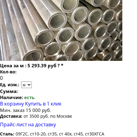
Труба бесшовная 22
Труба бесшовная 140х24
Труба бесшовная 24
Труба бесшовная 140х25
Труба бесшовная 25
Труба бесшовная 140х28
Труба бесшовная 26
Труба бесшовная 140х30
Труба бесшовная 27
Труба бесшовная 140х32
Труба бесшовная 28
Труба бесшовная 140х36
Труба бесшовная 30
Цена за
м
:
5 293.39 руб
?
*
Труба бесшовная 32
Кол-во:
Труба бесшовная 34
Ед. изм.:
Труба бесшовная 35
Сумма:
Наличие:
есть
Труба бесшовная 36
В корзину
Купить в 1 клик
Труба бесшовная 38
Мин. заказ 15 000 руб.
Доставка:
от 3500 руб. по Москве
Труба бесшовная 40
Прайс-лист на доставку
Труба бесшовная 42
Сталь:
09Г2С, ст10-20, ст35, ст 40х, ст45, ст30ХГСА
Труба бесшовная 45