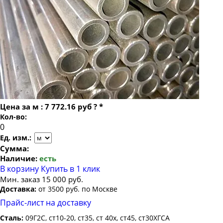
Труба бесшовная 22
Труба бесшовная 133х20
Труба бесшовная 24
Труба бесшовная 133х22
Труба бесшовная 25
Труба бесшовная 133х25
Труба бесшовная 26
Труба бесшовная 133х28
Труба бесшовная 27
Труба бесшовная 133х30
Труба бесшовная 28
Труба бесшовная 133х32
Труба бесшовная 30
Труба бесшовная 133х36
Цена за
м
:
7 772.16 руб
?
*
Труба бесшовная 32
Кол-во:
Труба бесшовная 34
Ед. изм.:
Труба бесшовная 35
Сумма:
Наличие:
есть
Труба бесшовная 36
В корзину
Купить в 1 клик
Труба бесшовная 38
Мин. заказ 15 000 руб.
Доставка:
от 3500 руб. по Москве
Труба бесшовная 40
Прайс-лист на доставку
Труба бесшовная 42
Сталь:
09Г2С, ст10-20, ст35, ст 40х, ст45, ст30ХГСА
Труба бесшовная 45