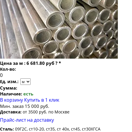
Труба бесшовная 22
Труба бесшовная 127х20
Труба бесшовная 24
Труба бесшовная 127х22
Труба бесшовная 25
Труба бесшовная 127х24
Труба бесшовная 26
Труба бесшовная 127х25
Труба бесшовная 27
Труба бесшовная 127х28
Труба бесшовная 28
Труба бесшовная 127х30
Труба бесшовная 30
Труба бесшовная 127х35
Цена за
м
:
6 681.80 руб
?
*
Труба бесшовная 32
Кол-во:
Труба бесшовная 34
Ед. изм.:
Труба бесшовная 35
Сумма:
Наличие:
есть
Труба бесшовная 36
В корзину
Купить в 1 клик
Труба бесшовная 38
Мин. заказ 15 000 руб.
Доставка:
от 3500 руб. по Москве
Труба бесшовная 40
Прайс-лист на доставку
Труба бесшовная 42
Сталь:
09Г2С, ст10-20, ст35, ст 40х, ст45, ст30ХГСА
Труба бесшовная 45