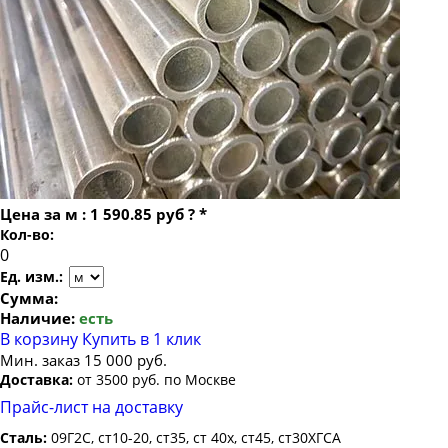
Труба бесшовная 22
Труба бесшовная 121х24
Труба бесшовная 24
Труба бесшовная 121х25
Труба бесшовная 25
Труба бесшовная 121х28
Труба бесшовная 26
Труба бесшовная 121х30
Труба бесшовная 27
Труба бесшовная 28
Труба бесшовная 30
Цена за
м
:
1 590.85 руб
?
*
Труба бесшовная 32
Кол-во:
Труба бесшовная 34
Ед. изм.:
Труба бесшовная 35
Сумма:
Наличие:
есть
Труба бесшовная 36
В корзину
Купить в 1 клик
Труба бесшовная 38
Мин. заказ 15 000 руб.
Доставка:
от 3500 руб. по Москве
Труба бесшовная 40
Прайс-лист на доставку
Труба бесшовная 42
Сталь:
09Г2С, ст10-20, ст35, ст 40х, ст45, ст30ХГСА
Труба бесшовная 45