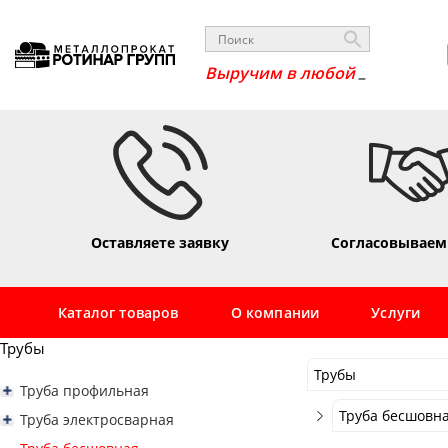
Оставляете заявку
Согласовываем
Каталог товаров
О компании
Услуги
Трубы
Трубы
Труба профильная
Трубы
Труба профильная квадратная
Труба бесшовна
Труба электросварная
Труба профильная 10х10
Сортовой
Труба профильная прямоугольная
Труба электросварная 16
Труба бесшовна