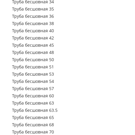
Труба электросварная 63.5
Труба бесшовная 34
Труба бесшовна
Труба профильная 500х500
Труба профильная 70х50
Труба электросварная 76
Труба бесшовная 35
Труба профильная 80х30
Труба бесшовна
Труба электросварная 89
Труба бесшовная 36
Труба профильная 80х40
Труба электросварная 102
Труба бесшовная 38
Труба бесшовна
Труба профильная 80х60
Труба электросварная 108
Труба бесшовная 40
Труба профильная 100х40
Труба электросварная 114
Труба бесшовная 42
Труба профильная 100х50
Труба электросварная 127
Труба бесшовная 45
Труба профильная 100х60
Труба электросварная 133
Труба бесшовная 48
Труба профильная 100х80
Труба электросварная 146
Труба бесшовная 50
Труба профильная 110х30
Труба электросварная 152
Труба бесшовная 51
Труба профильная 120х30
Труба электросварная 159
Труба бесшовная 53
Труба профильная 120х40
Труба электросварная 168
Труба бесшовная 54
Труба профильная 120х50
Труба электросварная 219
Труба бесшовная 57
Труба профильная 120х60
Труба электросварная 273
Труба бесшовная 60
Труба профильная 120х80
Труба электросварная 325
Труба бесшовная 63
Труба профильная 140х60
Труба электросварная 377
Труба бесшовная 63.5
Труба профильная 140х80
Труба электросварная 426
Труба бесшовная 65
Труба профильная 140х100
Труба электросварная 530
Труба бесшовная 68
Труба профильная 140х120
Труба электросварная 630
Труба бесшовная 70