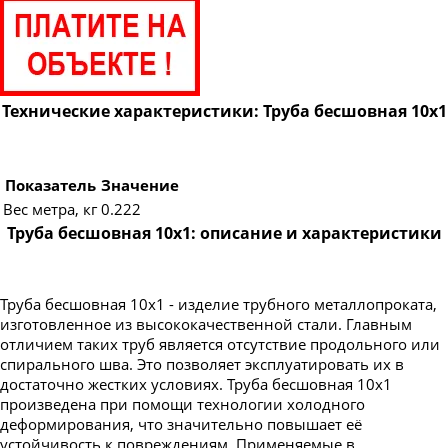
Труба бесшовная 89
Труба бесшовная 95
Труба бесшовная 102
Труба бесшовная 108
Технические характеристики: Труба бесшовная 10х1
Труба бесшовная 114
Труба бесшовная 121
Показатель
Значение
Труба бесшовная 127
Вес метра, кг
0.222
Труба бесшовная 10х1: описание и характеристики
Труба бесшовная 133
Труба бесшовная 140
Труба бесшовная 146
Труба бесшовная 10x1 - изделие трубного металлопроката,
изготовленное из высококачественной стали. Главным
Труба бесшовная 152
отличием таких труб является отсутствие продольного или
Труба бесшовная 159
спирального шва. Это позволяет эксплуатировать их в
достаточно жестких условиях. Труба бесшовная 10x1
Труба бесшовная 168
произведена при помощи технологии холодного
Труба бесшовная 180
деформирования, что значительно повышает её
устойчивость к повреждениям. Применяемые в