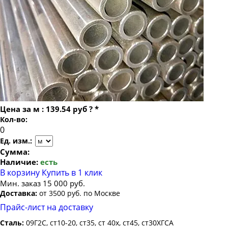
Труба бесшовная 24
Труба бесшовная 25
Труба бесшовная 26
Труба бесшовная 27
Труба бесшовная 28
Труба бесшовная 30
Труба бесшовная 32
Цена за
м
:
139.54 руб
?
*
Труба бесшовная 34
Кол-во:
Труба бесшовная 35
Ед. изм.:
Труба бесшовная 36
Сумма:
Наличие:
есть
Труба бесшовная 38
В корзину
Купить в 1 клик
Труба бесшовная 40
Мин. заказ 15 000 руб.
Доставка:
от 3500 руб. по Москве
Труба бесшовная 42
Прайс-лист на доставку
Труба бесшовная 45
Сталь:
09Г2С, ст10-20, ст35, ст 40х, ст45, ст30ХГСА
Труба бесшовная 48