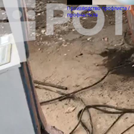
Производство профлиста /
профнастила