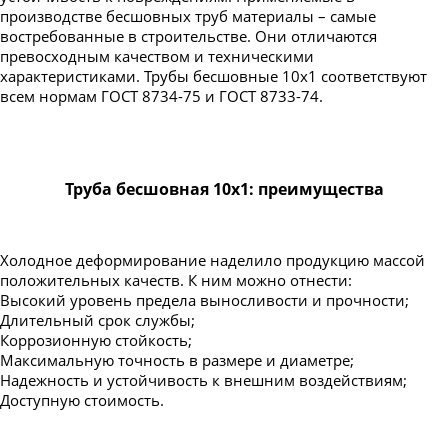
Труба бесшовная 194
производстве бесшовных труб материалы – самые
Труба бесшовная 203
востребованные в строительстве. Они отличаются
превосходным качеством и техническими
Труба бесшовная 219
характеристиками. Трубы бесшовные 10x1 соответствуют
Труба бесшовная 245
всем нормам ГОСТ 8734-75 и ГОСТ 8733-74.
Труба бесшовная 273
Труба бесшовная 299
Труба бесшовная 10х1: преимущества
Труба бесшовная 325
Труба бесшовная 330
Труба бесшовная 351
Холодное деформирование наделило продукцию массой
положительных качеств. К ним можно отнести:
Труба бесшовная 377
Высокий уровень предела выносливости и прочности;
Труба бесшовная 402
Длительный срок службы;
Коррозионную стойкость;
Труба бесшовная 426
Максимальную точность в размере и диаметре;
Труба бесшовная 450
Надежность и устойчивость к внешним воздействиям;
Доступную стоимость.
Труба бесшовная 480
Труба бесшовная 530