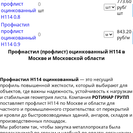
773.60
профлист
руб/
оцинкованный
шт
шт
Н114 0.8
Профнастил
профлист
843.20
оцинкованный
руб/м
Н114 0.9
Профнастил (профлист) оцинкованный Н114 в
Москве и Московской области
Профнастил Н114 оцинкованный
— это несущий
профиль повышенной жесткости, который выбирают для
объектов, где важны надежность, устойчивость к нагрузкам
и стабильная геометрия листа. Компания
РОТИНАР ГРУПП
поставляет профлист Н114 по Москве и области для
частного и промышленного строительства: от перекрытий
и кровли до быстровозводимых зданий, ангаров, складов и
производственных площадок.
Мы работаем так, чтобы закупка металлопроката была
предсказуемой по срокам и удобной по оплате: организуем