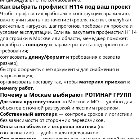
Как выбрать профлист Н114 под ваш проект
Чтобы профнастил «работал» в конструкции правильно,
важно учитывать назначение (кровля, настил, опалубка),
расчетные нагрузки, шаг прогонов, требования проекта и
условия эксплуатации. Если вы закупаете профнастил Н114
для стройки в Москве или области, менеджер поможет:
подобрать
толщину
и параметры листа под проектные
требования;
согласовать
длину/формат
и требования к резке (в
размер);
быстро оформить счет/документы для снабжения и
закрывающих;
организовать поставку так, чтобы
материал приехал к
началу работ
.
Почему в Москве выбирают РОТИНАР ГРУПП
Доставка круглосуточно
по Москве и МО — удобно для
объектов с ночной разгрузкой и жестким графиком.
Собственный автопарк
— контроль сроков и логистики
без зависимости от сторонних перевозчиков.
Оплата на объекте
и
отсрочка платежа
(по
согласованию) — удобно для подрядчиков.
Опт и розница
— поставляем как на частные стройки, так и