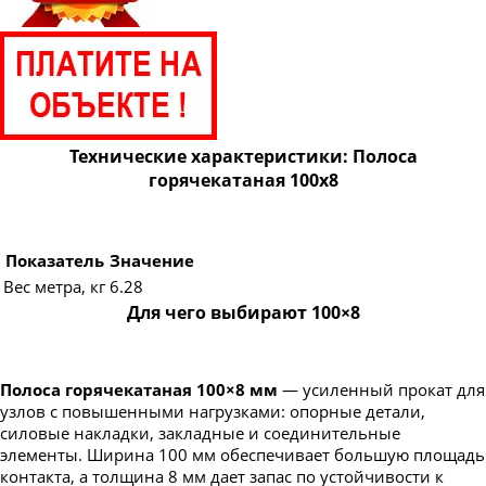
Полоса горячекатаная 60х5
Полоса горячекатаная 60х6
Полоса горячекатаная 60х8
Полоса горячекатаная 60х10
Полоса горячекатаная 60х12
Технические характеристики: Полоса
Полоса горячекатаная 60х16
горячекатаная 100х8
Полоса горячекатаная 60х20
Полоса горячекатаная 65х12
Показатель
Значение
Полоса горячекатаная 70х4
Вес метра, кг
6.28
Полоса горячекатаная 70х5
Для чего выбирают 100×8
Полоса горячекатаная 70х6
Полоса горячекатаная 70х8
Полоса горячекатаная 100×8 мм
— усиленный прокат для
Полоса горячекатаная 70х10
узлов с повышенными нагрузками: опорные детали,
силовые накладки, закладные и соединительные
Полоса горячекатаная 75х6
элементы. Ширина 100 мм обеспечивает большую площадь
контакта, а толщина 8 мм дает запас по устойчивости к
Полоса горячекатаная 80х3