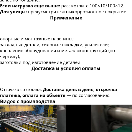
Полоса горячекатаная 100х10
Если нагрузка еще выше:
рассмотрите 100×10/100×12.
Для улицы:
предусмотрите антикоррозионное покрытие.
Полоса горячекатаная 100х12
Применение
Полоса горячекатаная 120х6
Полоса горячекатаная 120х8
опорные и монтажные пластины;
Полоса горячекатаная 120х10
закладные детали, силовые накладки, усилители;
Полоса горячекатаная 150х3
крепления оборудования и металлоконструкций (по
чертежу);
Полоса горячекатаная 150х4
заготовки под изготовление деталей.
Полоса горячекатаная 150х5
Доставка и условия оплаты
Полоса горячекатаная 150х6
Полоса горячекатаная 150х8
Отгрузка со склада.
Доставка день в день
,
отсрочка
Полоса горячекатаная 150х10
платежа
,
оплата на объекте
— по согласованию.
Видео с производства
Полоса горячекатаная 150х12
Полоса горячекатаная 200х4
Полоса горячекатаная 200х5