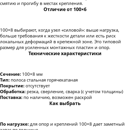
смятию и прогибу в местах крепления.
Полоса горячекатаная 80х4
Отличие от 100×6
Полоса горячекатаная 80х5
Полоса горячекатаная 80х6
100×8 выбирают, когда узел «силовой»: выше нагрузка,
Полоса горячекатаная 80х8
больше требования к жесткости детали или есть риск
локальных деформаций в крепежной зоне. Это типовой
Полоса горячекатаная 80х10
размер для усиленных монтажных пластин и опор.
Полоса горячекатаная 80х12
Технические характеристики
Полоса горячекатаная 80х20
Полоса горячекатаная 90х8
Сечение:
100×8 мм
Полоса горячекатаная 90х10
Тип:
полоса стальная горячекатаная
Покрытие:
отсутствует
Полоса горячекатаная 100х3
Обработка:
резка, сверление, сварка (с учетом толщины)
Полоса горячекатаная 100х4
Поставка:
по наличию, возможен раскрой
Как выбрать
Полоса горячекатаная 100х5
Полоса горячекатаная 100х6
Полоса горячекатаная 100х8
По нагрузке:
для опор и креплений 100×8 дает заметный
запас по толщине.