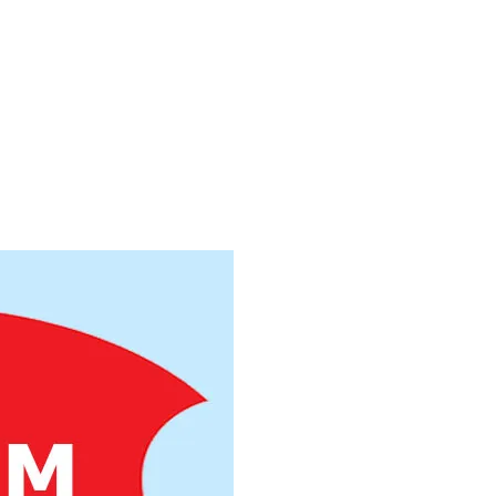
вая двутавр 60
вая двутавр 70