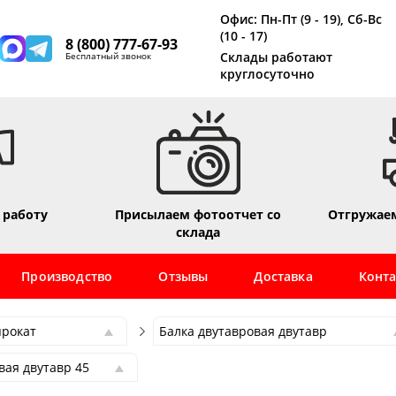
Офис: Пн-Пт (9 - 19), Сб-Вс
(10 - 17)
8 (800) 777-67-93
Склады работают
Бесплатный звонок
круглосуточно
 работу
Присылаем фотоотчет со
Отгружаем
склада
Производство
Отзывы
Доставка
Конт
прокат
Балка двутавровая двутавр
прокат
Балка двутавровая двутавр
вая двутавр 45
сетка
Арматура
вая двутавр 45