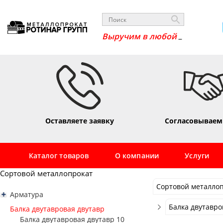
В
Оставляете заявку
Согласовываем
Каталог товаров
О компании
Услуги
Сортовой металлопрокат
Сортовой металло
Арматура
Сортовой металло
Арматура рифленая А3 А500С
Балка двутавро
Балка двутавровая двутавр
Арматура Ат800
Стальная сварная 
Балка двутавровая двутавр 10
Балка двутавро