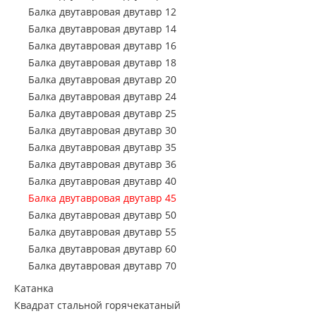
Арматура А1
Балка двутавровая двутавр 12
Трубы
Балка двутавро
Балка двутавровая двутавр 14
Листы стальные
Балка двутавро
Балка двутавровая двутавр 16
Металл Б/У
Балка двутавровая двутавр 18
Балка двутавро
Балка двутавровая двутавр 20
Производство мет
Балка двутавро
заказ
Балка двутавровая двутавр 24
Балка двутавро
Балка двутавровая двутавр 25
Услуги
Балка двутавровая двутавр 30
Балка двутавро
Балка двутавровая двутавр 35
Балка двутавро
Балка двутавровая двутавр 36
Балка двутавро
Балка двутавровая двутавр 40
Балка двутавро
Балка двутавровая двутавр 45
Балка двутавровая двутавр 50
Балка двутавро
Балка двутавровая двутавр 55
Балка двутавро
Балка двутавровая двутавр 60
Балка двутавро
Балка двутавровая двутавр 70
Балка двутавро
Катанка
Квадрат стальной горячекатаный
Балка двутавро