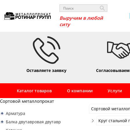
Выручим в любой с
Оставляете заявку
Согласовываем
Каталог товаров
О компании
Услуги
Сортовой металлопрокат
Сортовой металло
Арматура
Сортовой металло
Арматура рифленая А3 А500С
Круг стальной 
Балка двутавровая двутавр
Арматура Ат800
Стальная сварная 
Балка двутавровая двутавр 10
Круг стальной