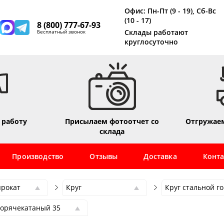
Офис: Пн-Пт (9 - 19), Сб-Вс
(10 - 17)
8 (800) 777-67-93
Склады работают
Бесплатный звонок
круглосуточно
 работу
Присылаем фотоотчет со
Отгружаем
склада
Производство
Отзывы
Доставка
Конт
прокат
Круг
Круг стальной г
прокат
Круг
Круг стальной г
горячекатаный 35
сетка
Арматура
Круг оцинкован
 горячекатаный 10