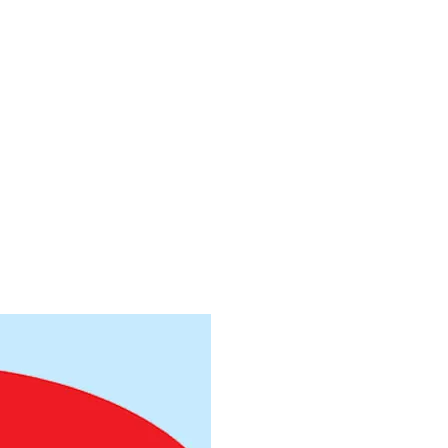
Балка двутавровая
горячекатаный 12
двутавр
горячекатаный 14
Катанка
горячекатаный 16
Квадрат стальной
аллоизделий
горячекатаный
горячекатаный 18
Уголок
горячекатаный 20
металлический
горячекатаный 22
стальной
горячекатаный 24
Лента
горячекатаный 25
Полоса
горячекатаный 26
Швеллер
горячекатаный 28
Шестигранник
горячекатаный 30
Проволока
горячекатаный 32
горячекатаный 34
горячекатаный 35