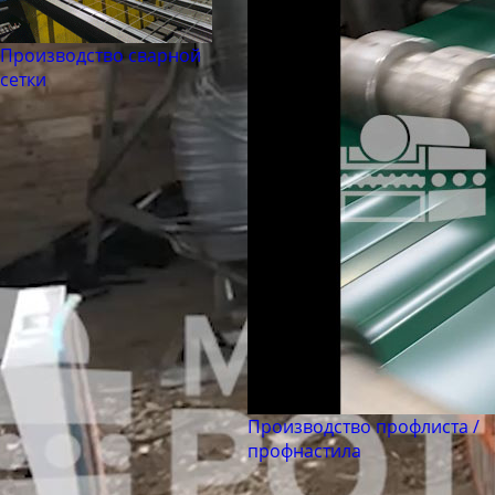
Круг стальной горячекатаный 260
Производство сварной
Круг стальной горячекатаный 270
сетки
Круг стальной горячекатаный 280
Круг стальной горячекатаный 290
Круг стальной горячекатаный 300
Производство профлиста /
профнастила