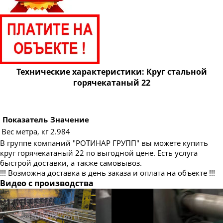
Круг стальной горячекатаный 120
Круг стальной горячекатаный 125
Круг стальной горячекатаный 130
Круг стальной горячекатаный 140
Круг стальной горячекатаный 150
Технические характеристики: Круг стальной
Круг стальной горячекатаный 160
горячекатаный 22
Круг стальной горячекатаный 170
Круг стальной горячекатаный 180
Показатель
Значение
Круг стальной горячекатаный 190
Вес метра, кг
2.984
Круг стальной горячекатаный 200
В группе компаний "РОТИНАР ГРУПП" вы можете купить
круг горячекатаный 22 по выгодной цене. Есть услуга
Круг стальной горячекатаный 210
быстрой доставки, а также самовывоз.
Круг стальной горячекатаный 220
!!! Возможна доставка в день заказа и оплата на объекте !!!
Видео с производства
Круг стальной горячекатаный 230
Круг стальной горячекатаный 240
Круг стальной горячекатаный 250