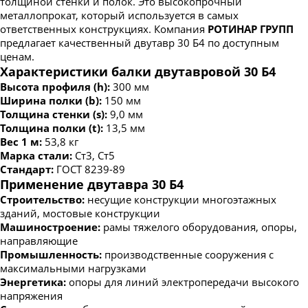
толщиной стенки и полок. Это высокопрочный
металлопрокат, который используется в самых
ответственных конструкциях. Компания
РОТИНАР ГРУПП
предлагает качественный двутавр 30 Б4 по доступным
ценам.
Характеристики балки двутавровой 30 Б4
Высота профиля (h):
300 мм
Ширина полки (b):
150 мм
Толщина стенки (s):
9,0 мм
Толщина полки (t):
13,5 мм
Вес 1 м:
53,8 кг
Марка стали:
Ст3, Ст5
Стандарт:
ГОСТ 8239-89
Применение двутавра 30 Б4
Строительство:
несущие конструкции многоэтажных
зданий, мостовые конструкции
Машиностроение:
рамы тяжелого оборудования, опоры,
направляющие
Промышленность:
производственные сооружения с
максимальными нагрузками
Энергетика:
опоры для линий электропередачи высокого
напряжения