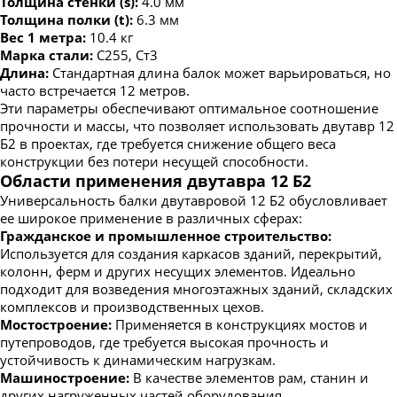
Толщина стенки (s):
4.0 мм
Толщина полки (t):
6.3 мм
Вес 1 метра:
10.4 кг
Марка стали:
С255, Ст3
Длина:
Стандартная длина балок может варьироваться, но
часто встречается 12 метров.
Эти параметры обеспечивают оптимальное соотношение
прочности и массы, что позволяет использовать двутавр 12
Б2 в проектах, где требуется снижение общего веса
конструкции без потери несущей способности.
Области применения двутавра 12 Б2
Универсальность балки двутавровой 12 Б2 обусловливает
ее широкое применение в различных сферах:
Гражданское и промышленное строительство:
Используется для создания каркасов зданий, перекрытий,
колонн, ферм и других несущих элементов. Идеально
подходит для возведения многоэтажных зданий, складских
комплексов и производственных цехов.
Мостостроение:
Применяется в конструкциях мостов и
путепроводов, где требуется высокая прочность и
устойчивость к динамическим нагрузкам.
Машиностроение:
В качестве элементов рам, станин и
других нагруженных частей оборудования.