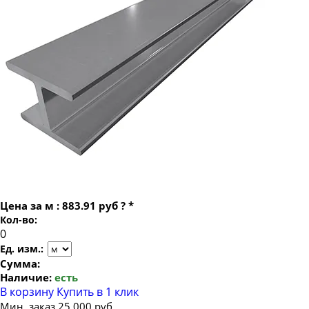
Балка двутавровая двутавр 36
Балка двутавровая двутавр 40
Балка двутавровая двутавр 45
Балка двутавровая двутавр 50
Балка двутавровая двутавр 55
Балка двутавровая двутавр 60
Балка двутавровая двутавр 70
Цена за
м
:
883.91 руб
?
*
Кол-во:
Ед. изм.:
Сумма:
Наличие:
есть
В корзину
Купить в 1 клик
Мин. заказ 25 000 руб.