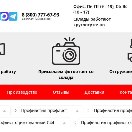
Офис: Пн-Пт (9 - 19), Сб-Вс
(10 - 17)
8 (800) 777-67-93
Склады работают
Бесплатный звонок
круглосуточно
 работу
Присылаем фотоотчет со
Отгружаем
склада
Производство
Отзывы
Доставка
Конт
Профнастил профлист
Профнастил проф
Профнастил профлист
Профнастил проф
офлист оцинкованный С44
Профнастил профлист о
Лист рифленый
Профнастил профл
офлист оцинкованный С44
Профнастил профлист о