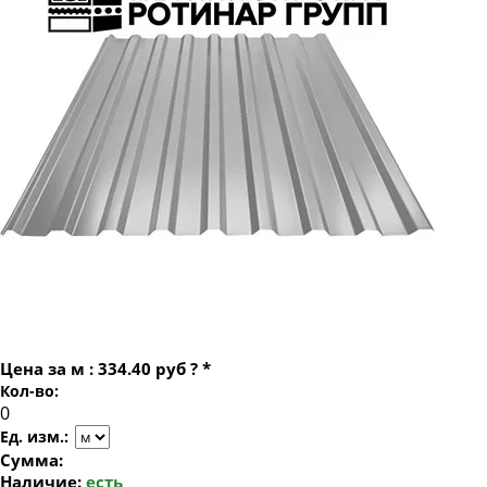
Профнастил профлист оцинкованный Н57
Профнастил профлист НС44
Профнастил профлист оцинкованный Н60
Профнастил профлист Н57
Профнастил профлист оцинкованный Н75
Профнастил профлист Н60
Профнастил профлист оцинкованный Н114
Профнастил профлист Н75
Профнастил профлист Н114
Цена за
м
:
334.40 руб
?
*
Кол-во:
Ед. изм.:
Сумма:
Наличие:
есть