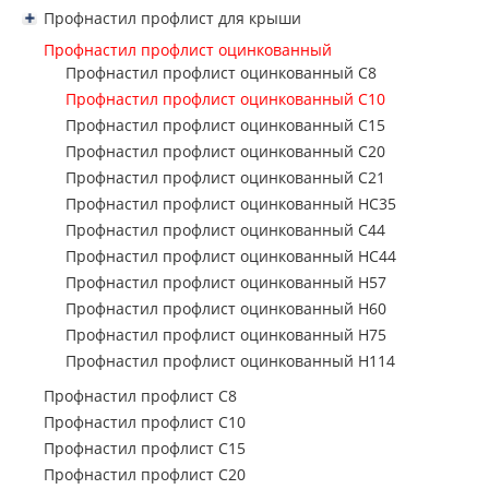
металлопрокат
Профнастил профлист для забора С8
Профнастил профлист для крыши
Профнастил пр
Профнастил профлист для забора С10
Профнастил профлист для крыши Н57
Стальная сварная
Профнастил профлист оцинкованный
Профнастил профлист для забора С15
сетка
Профнастил пр
Профнастил профлист для крыши Н60
Профнастил профлист оцинкованный С8
Профнастил профлист для забора С20
Профнастил профлист для крыши Н75
Трубы
Профнастил профлист оцинкованный С10
Профнастил пр
Профнастил профлист для забора С21
Профнастил профлист для крыши Н114
Профнастил профлист оцинкованный С15
Металл Б/У
Профнастил пр
Профнастил профлист для забора НС35
Профнастил профлист для крыши Н153
Профнастил профлист оцинкованный С20
Производство
Профнастил профлист для забора С44
Профнастил пр
Профнастил профлист оцинкованный С21
металлоизделий н
Профнастил профлист для забора НС44
Профнастил пр
Профнастил профлист оцинкованный НС35
заказ
Профнастил профлист оцинкованный С44
Профнастил пр
Услуги
Профнастил профлист оцинкованный НС44
Профнастил пр
Профнастил профлист оцинкованный Н57
Профнастил пр
Профнастил профлист оцинкованный Н60
Профнастил профлист оцинкованный Н75
Профнастил пр
Профнастил профлист оцинкованный Н114
Профнастил пр
Профнастил профлист С8
Профнастил профлист С10
Профнастил профлист С15
Профнастил профлист С20