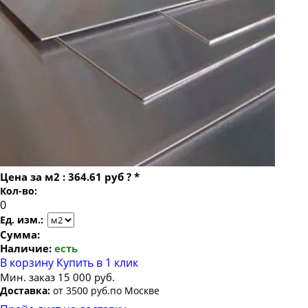
Лист х/к холоднокатаный 1.8х1000х2200
Лист х/к холоднокатаный 1.8х1250х2500
Лист х/к холоднокатаный 2х1250х2500
Лист х/к холоднокатаный 2.5х1250х2500
Лист х/к холоднокатаный 3х1250х2500
Цена за
м2
:
364.61 руб
?
*
Кол-во:
Ед. изм.:
Сумма:
Наличие:
есть
В корзину
Купить в 1 клик
Мин. заказ 15 000 руб.
Доставка:
от 3500 руб.по Москве