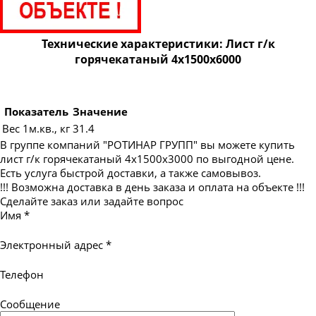
Лист г/к горячекатаный 24х1500х6000
Лист г/к горячекатаный 25х1500х6000
Технические характеристики: Лист г/к
Лист г/к горячекатаный 25х2000х6000
горячекатаный 4х1500х6000
Лист г/к горячекатаный 28х2000х6000
Лист г/к горячекатаный 30х1500х6000
Показатель
Значение
Лист г/к горячекатаный 30х2000х6000
Вес 1м.кв., кг
31.4
Лист г/к горячекатаный 32х1500х6000
В группе компаний "РОТИНАР ГРУПП" вы можете купить
лист г/к горячекатаный 4х1500х3000 по выгодной цене.
Лист г/к горячекатаный 32х2000х6000
Есть услуга быстрой доставки, а также самовывоз.
Лист г/к горячекатаный 35х1500х6000
!!! Возможна доставка в день заказа и оплата на объекте !!!
Сделайте заказ или задайте вопрос
Лист г/к горячекатаный 35х2000х6000
Имя
*
Лист г/к горячекатаный 36х1500х6000
Электронный адрес
*
Лист г/к горячекатаный 36х2000х6000
Лист г/к горячекатаный 40х1500х6000
Телефон
Лист г/к горячекатаный 40х2000х6000
Сообщение