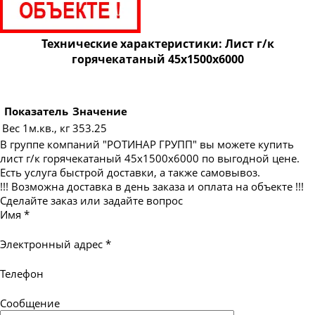
Лист г/к горячекатаный 24х1500х6000
Лист г/к горячекатаный 25х1500х6000
Технические характеристики: Лист г/к
Лист г/к горячекатаный 25х2000х6000
горячекатаный 45х1500х6000
Лист г/к горячекатаный 28х2000х6000
Лист г/к горячекатаный 30х1500х6000
Показатель
Значение
Лист г/к горячекатаный 30х2000х6000
Вес 1м.кв., кг
353.25
Лист г/к горячекатаный 32х1500х6000
В группе компаний "РОТИНАР ГРУПП" вы можете купить
лист г/к горячекатаный 45х1500х6000 по выгодной цене.
Лист г/к горячекатаный 32х2000х6000
Есть услуга быстрой доставки, а также самовывоз.
Лист г/к горячекатаный 35х1500х6000
!!! Возможна доставка в день заказа и оплата на объекте !!!
Сделайте заказ или задайте вопрос
Лист г/к горячекатаный 35х2000х6000
Имя
*
Лист г/к горячекатаный 36х1500х6000
Электронный адрес
*
Лист г/к горячекатаный 36х2000х6000
Лист г/к горячекатаный 40х1500х6000
Телефон
Лист г/к горячекатаный 40х2000х6000
Сообщение