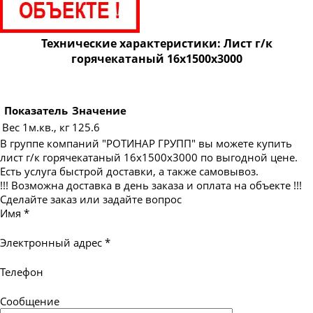
Лист г/к горячекатаный 24х1500х6000
Лист г/к горячекатаный 25х1500х6000
Технические характеристики: Лист г/к
Лист г/к горячекатаный 25х2000х6000
горячекатаный 16х1500х3000
Лист г/к горячекатаный 28х2000х6000
Лист г/к горячекатаный 30х1500х6000
Показатель
Значение
Лист г/к горячекатаный 30х2000х6000
Вес 1м.кв., кг
125.6
Лист г/к горячекатаный 32х1500х6000
В группе компаний "РОТИНАР ГРУПП" вы можете купить
лист г/к горячекатаный 16х1500х3000 по выгодной цене.
Лист г/к горячекатаный 32х2000х6000
Есть услуга быстрой доставки, а также самовывоз.
Лист г/к горячекатаный 35х1500х6000
!!! Возможна доставка в день заказа и оплата на объекте !!!
Сделайте заказ или задайте вопрос
Лист г/к горячекатаный 35х2000х6000
Имя
*
Лист г/к горячекатаный 36х1500х6000
Электронный адрес
*
Лист г/к горячекатаный 36х2000х6000
Лист г/к горячекатаный 40х1500х6000
Телефон
Лист г/к горячекатаный 40х2000х6000
Сообщение